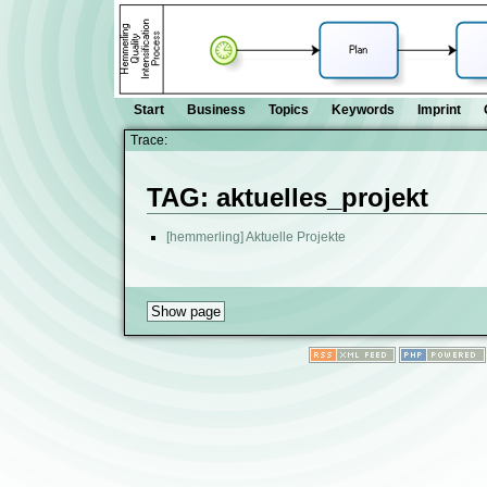
Start
Business
Topics
Keywords
Imprint
Trace:
TAG: aktuelles_projekt
[hemmerling] Aktuelle Projekte