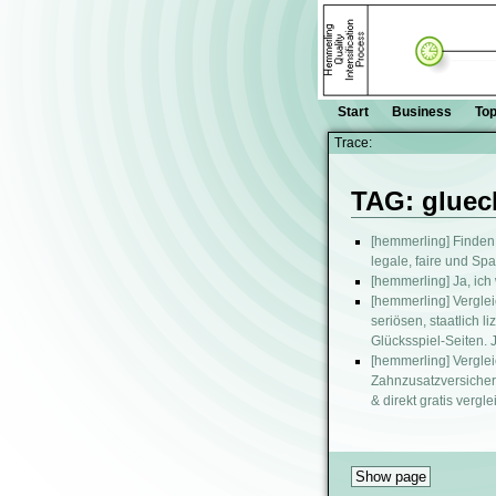
Start
Business
Top
Trace:
TAG: gluec
[hemmerling] Finden 
legale, faire und S
[hemmerling] Ja, ich 
[hemmerling] Vergleic
seriösen, staatlich 
Glücksspiel-Seiten. J
[hemmerling] Verglei
Zahnzusatzversicheru
& direkt gratis vergl