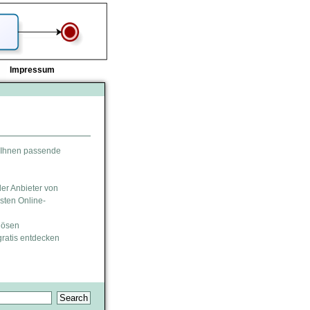
Impressum
u Ihnen passende
der Anbieter von
esten Online-
riösen
gratis entdecken