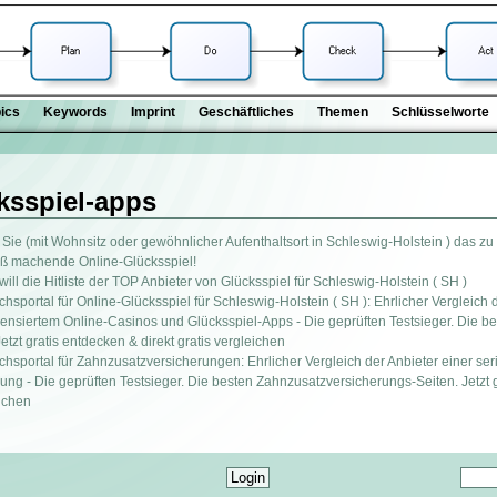
ics
Keywords
Imprint
Geschäftliches
Themen
Schlüsselworte
ksspiel-apps
Sie (mit Wohnsitz oder gewöhnlicher Aufenthaltsort in Schleswig-Holstein ) das z
paß machende Online-Glücksspiel!
will die Hitliste der TOP Anbieter von Glücksspiel für Schleswig-Holstein ( SH )
hsportal für Online-Glücksspiel für Schleswig-Holstein ( SH ): Ehrlicher Vergleich 
lizensiertem Online-Casinos und Glücksspiel-Apps - Die geprüften Testsieger. Die b
etzt gratis entdecken & direkt gratis vergleichen
chsportal für Zahnzusatzversicherungen: Ehrlicher Vergleich der Anbieter einer se
ng - Die geprüften Testsieger. Die besten Zahnzusatzversicherungs-Seiten. Jetzt 
eichen