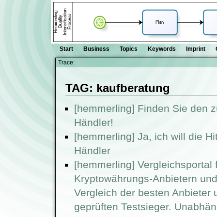
Start
Business
Topics
Keywords
Imprint
Trace:
TAG: kaufberatung
[hemmerling] Finden Sie den 
Händler!
[hemmerling] Ja, ich will die H
Händler
[hemmerling] Vergleichsportal
Kryptowährungs-Anbietern und
Vergleich der besten Anbieter 
geprüften Testsieger. Unabhän