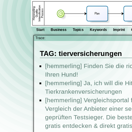
Start
Business
Topics
Keywords
Imprint
Trace:
TAG: tierversicherungen
[hemmerling] Finden Sie die ri
Ihren Hund!
[hemmerling] Ja, ich will die H
Tierkrankenversicherungen
[hemmerling] Vergleichsportal 
Vergleich der Anbieter einer s
geprüften Testsieger. Die best
gratis entdecken & direkt grati