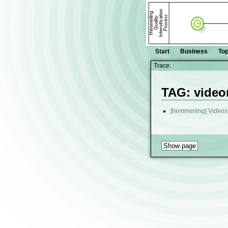
Start
Business
Top
Trace:
TAG: vide
[hemmerling] Videos