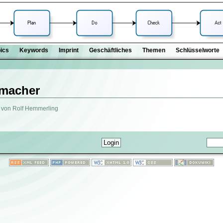
ics
Keywords
Imprint
Geschäftliches
Themen
Schlüsselworte
omacher
 von Rolf Hemmerling