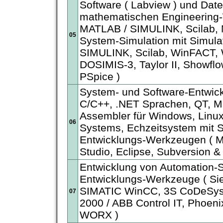
Software ( Labview ) und Dat
mathematischen Engineering
MATLAB / SIMULINK, Scilab,
05
System-Simulation mit Simula
SIMULINK, Scilab, WinFACT,
DOSIMIS-3, Taylor II, Showflo
PSpice )
System- und Software-Entwick
C/C++, .NET Sprachen, QT, M
Assembler für Windows, Lin
06
Systems, Echzeitsystem mit S
Entwicklungs-Werkzeugen ( Mi
Studio, Eclipse, Subversion &
Entwicklung von Automation-
Entwicklungs-Werkzeuge ( S
SIMATIC WinCC, 3S CoDeSys
07
2000 / ABB Control IT, Phoen
WORX )