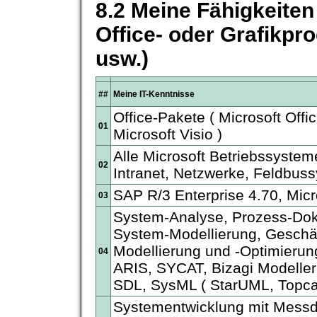
8.2 Meine Fähigkeiten 
Office- oder Grafikp
usw.)
##
Meine IT-Kenntnisse
Office-Pakete ( Microsoft Offi
01
Microsoft Visio )
Alle Microsoft Betriebssysteme
02
Intranet, Netzwerke, Feldbus
SAP R/3 Enterprise 4.70, Micr
03
System-Analyse, Prozess-Dok
System-Modellierung, Geschä
Modellierung und -Optimieru
04
ARIS, SYCAT, Bizagi Modeller
SDL, SysML ( StarUML, Topca
Systementwicklung mit Messd