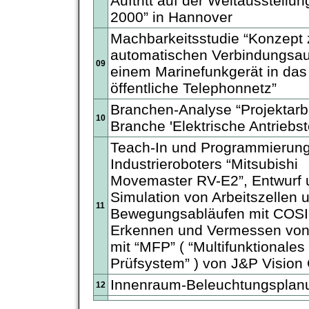
Auftritt auf der Weltausstell
2000” in Hannover
Machbarkeitsstudie “Konzept
automatischen Verbindungsa
09
einem Marinefunkgerät in das
öffentliche Telephonnetz”
Branchen-Analyse “Projektarbe
10
Branche 'Elektrische Antriebst
Teach-In und Programmierun
Industrieroboters “Mitsubishi
Movemaster RV-E2”, Entwurf 
Simulation von Arbeitszellen 
11
Bewegungsabläufen mit COSI
Erkennen und Vermessen von
mit “MFP” ( “Multifunktionales
Prüfsystem” ) von J&P Visio
Innenraum-Beleuchtungsplan
12