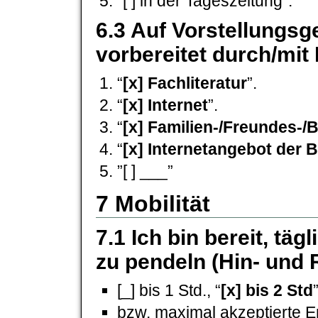
”[ ] in der Tageszeitung”.
6.3 Auf Vorstellungs
vorbereitet durch/mit 
“
[x] Fachliteratur
”.
“
[x] Internet
”.
“
[x] Familien-/Freundes-/
“
[x] Internetangebot der 
”[ ]
___”
7 Mobilität
7.1 Ich bin bereit, täg
zu pendeln (Hin- und
[_] bis 1 Std., “
[x] bis 2 Std
bzw. maximal akzeptierte En