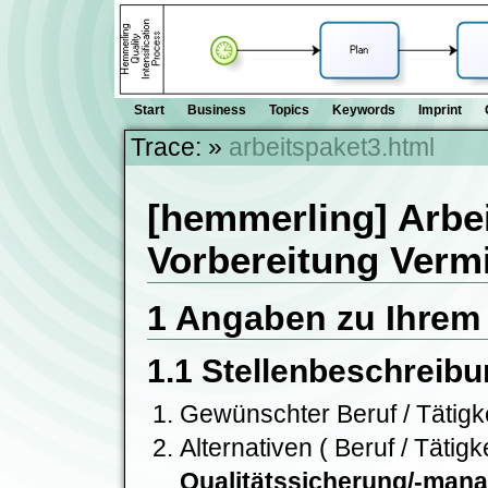
Start
Business
Topics
Keywords
Imprint
Trace:
»
arbeitspaket3.html
[hemmerling] Arbei
Vorbereitung Verm
1 Angaben zu Ihrem P
1.1 Stellenbeschreib
Gewünschter Beruf / Tätigke
Alternativen ( Beruf / Tätigk
Qualitätssicherung/-mana