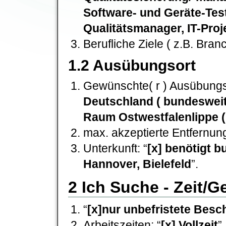
Software- und Geräte-Teste
Qualitätsmanager, IT-Proj
Berufliche Ziele ( z.B. Bran
1.2 Ausübungsort
Gewünschte( r ) Ausübungsor
Deutschland ( bundesweit
Raum Ostwestfalenlippe ( 
max. akzeptierte Entfernung
Unterkunft: “
[x] benötigt b
Hannover, Bielefeld
”.
2 Ich Suche - Zeit/G
“
[x]nur unbefristete Besc
Arbeitszeiten: “
[x] Vollzeit
”.