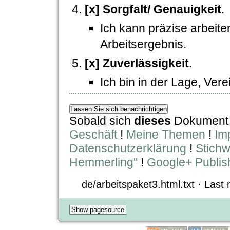
[x] Sorgfalt/ Genauigkeit
.
Ich kann präzise arbeit
Arbeitsergebnis.
[x] Zuverlässigkeit
.
Ich bin in der Lage, Ver
Sobald sich
dieses
Dokumen
Geschäft
!
Meine Themen
!
Im
Datenschutzerklärung
!
Stichw
Hemmerling"
!
Google+ Publis
de/arbeitspaket3.html.txt · Last 