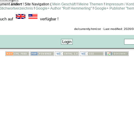
ument
ändert
! Site Navigation (
Mein Geschäft
!
Meine Themen
!
Impressum / Kont
Stichwortverzeichnis
!
Google+ Author "Rolf Hemmerling"
!
Google+ Publisher "hem
auch auf
verfügbar !
de/currently.html.txt · Last modified: 2026/0