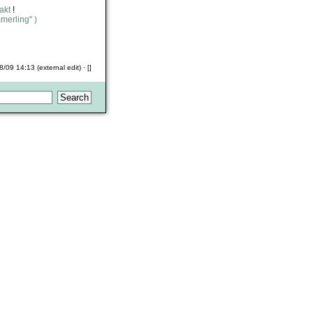
akt
!
merling" )
8/09 14:13 (external edit) · []