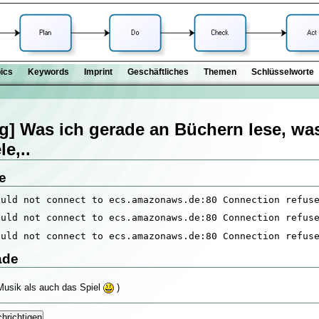
ics
Keywords
Imprint
Geschäftliches
Themen
Schlüsselworte
g] Was ich gerade an Büchern lese, was
e,..
e
ould not connect to ecs.amazonaws.de:80 Connection refus
ould not connect to ecs.amazonaws.de:80 Connection refus
ould not connect to ecs.amazonaws.de:80 Connection refus
ade
Musik als auch das Spiel
)