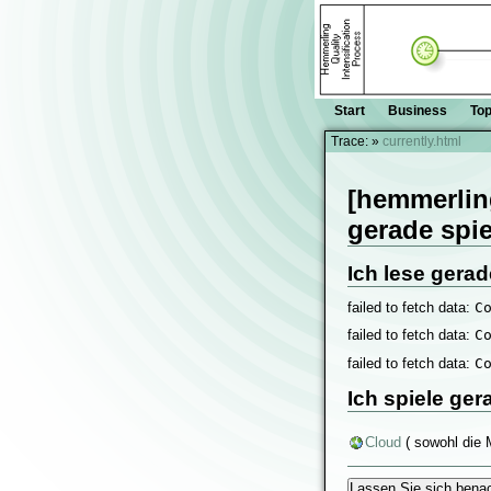
Start
Business
Top
Trace:
»
currently.html
[hemmerlin
gerade spiel
Ich lese gerad
failed to fetch data:
C
failed to fetch data:
C
failed to fetch data:
C
Ich spiele ger
Cloud
( sowohl die 