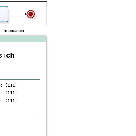
Impressum
 ich
ed (111)
ed (111)
ed (111)