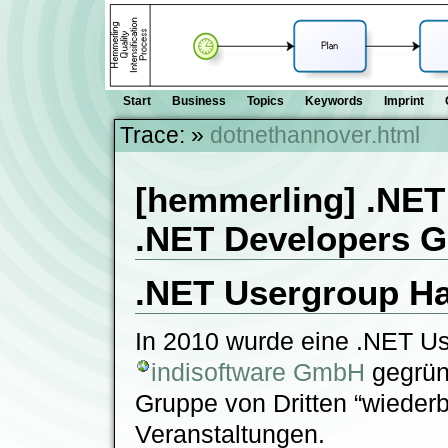
Start
Business
Topics
Keywords
Imprint
Trace:
»
dotnethannover.html
[hemmerling] .NET
.NET Developers 
.NET Usergroup Han
In 2010 wurde eine .NET U
indisoftware GmbH
gegrün
Gruppe von Dritten “wieder
Veranstaltungen.