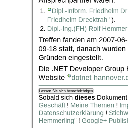
Dipl.-Inform. Friedhelm D
Friedhelm Drecktrah"
).
Dipl.-Ing.(FH) Rolf Hemmer
Treffen fanden am 2007-06-
09-18 statt, danach wurden d
Gründen eingestellt.
Die .NET Developer Group 
Website
dotnet-hannover.
Sobald sich
dieses
Dokumen
Geschäft
!
Meine Themen
!
Im
Datenschutzerklärung
!
Stichw
Hemmerling"
!
Google+ Publis