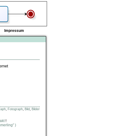
Impressum
ernet
raph
,
Fotograph
,
Bild
,
Bilder
akt
!
merling" )