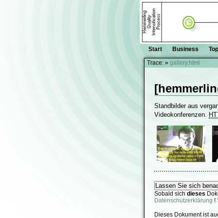
Start
Business
Top
Trace:
»
gallery.html
[hemmerlin
Standbilder aus verga
Videokonferenzen.
HT
Sobald sich
dieses
Dok
Datenschutzerklärung
!
Dieses Dokument ist au