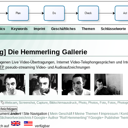
ics
Keywords
Imprint
Geschäftliches
Themen
Schlüsselworte
g] Die Hemmerling Gallerie
ngenen Live Video-Übertragungen, Internet Video-Telephongesprächen und Int
TP
pseudo-streaming Video- und Audioaufzeichnungen
Webcam
,
Screenshot
,
Capture
,
Bildschirmausdruck
,
Photo
,
Photos
,
Foto
,
Fotos
,
Photog
ument
ändert
! Site Navigation (
Mein Geschäft
!
Meine Themen
!
Impressum / Kont
Stichwortverzeichnis
!
Google+ Author "Rolf Hemmerling"
!
Google+ Publisher "hem
ch auf
verfügbar