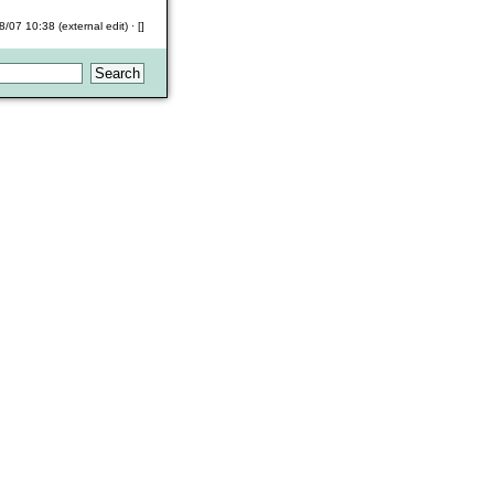
8/07 10:38 (external edit) · []