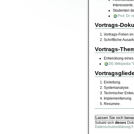
Interessierte.
Studenten des
Prof. Dr. 
Vortrags-Dok
Vortrags-Folien i
Schriftliche Ausa
Vortrags-The
Entwicklung eines 
DE.Wikipedia "
Vortragsglied
Einleitung.
Systemanalyse.
Technischer Entwu
Implementierung.
Resumee.
Sobald sich
dieses
Dok
Datenschutzerklärung
!