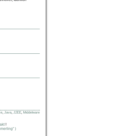
ce
,
Java
,
J2EE
,
Middelware
akt
!
merling" )