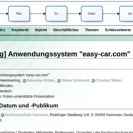
ics
Keywords
Imprint
Geschäftliches
Themen
Schlüsselworte
g] Anwendungssystem "easy-car.com"
wendungssystem 'easy-car.com'”.
f Hemmerling,
Sebastian Röbke
,
Tobias Schmundt
,
Christian Stöber
.
 Minuten.
Deutsch.
: Folien-unterstützte Präsentation.
 -Datum und -Publikum
Fachhochschule Hannover
, Ricklinger Stadtweg 118, D-30459 Hannover, Deuts
8.
ehörige ( Studenten, Mitarbeiter, Professoren, Dozenten ) der Fachhochschule Ha