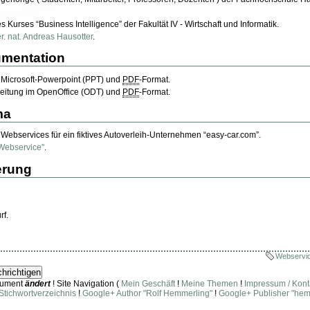
 Kurses “Business Intelligence” der Fakultät IV - Wirtschaft und Informatik.
rer. nat. Andreas Hausotter
.
umentation
m Microsoft-Powerpoint (PPT) und
PDF
-Format.
rbeitung im OpenOffice (ODT) und
PDF
-Format.
ma
Webservices für ein fiktives Autoverleih-Unternehmen “easy-car.com”.
Webservice"
.
erung
rf.
Webservi
ument
ändert
! Site Navigation (
Mein Geschäft
!
Meine Themen
!
Impressum / Kont
Stichwortverzeichnis
!
Google+ Author "Rolf Hemmerling"
!
Google+ Publisher "hem