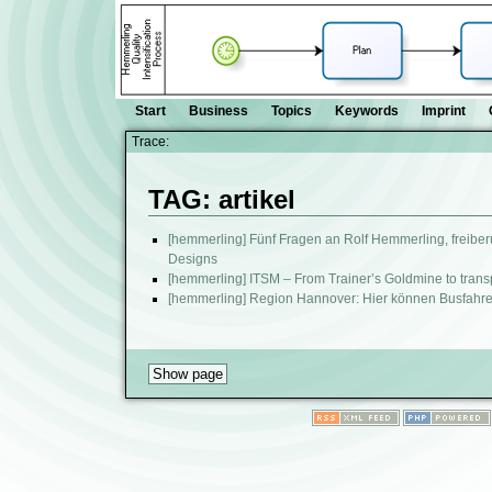
Start
Business
Topics
Keywords
Imprint
Trace:
TAG: artikel
[hemmerling] Fünf Fragen an Rolf Hemmerling, freiberu
Designs
[hemmerling] ITSM – From Trainer’s Goldmine to transp
[hemmerling] Region Hannover: Hier können Busfahre