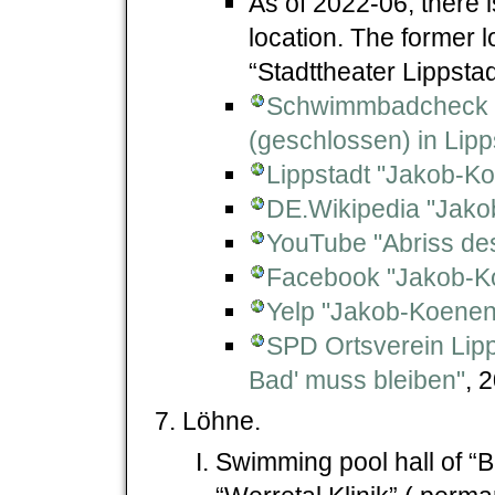
As of 2022-06, there i
location. The former l
“Stadttheater Lippstadt
Schwimmbadcheck 
(geschlossen) in Lipp
Lippstadt "Jakob-K
DE.Wikipedia "Jako
YouTube "Abriss des
Facebook "Jakob-Ko
Yelp "Jakob-Koene
SPD Ortsverein Lip
Bad' muss bleiben"
, 
Löhne.
Swimming pool hall of “Be