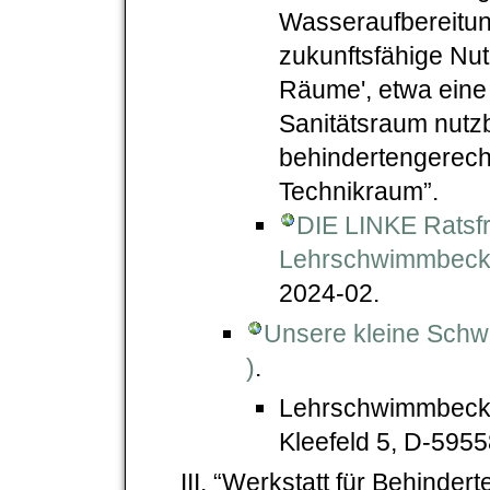
Wasseraufbereitung
zukunftsfähige Nut
Räume', etwa eine 
Sanitätsraum nutz
behindertengerech
Technikraum”.
DIE LINKE Ratsfr
Lehrschwimmbecke
2024-02.
Unsere kleine Schw
)
.
Lehrschwimmbeck
Kleefeld 5, D-5955
“Werkstatt für Behindert