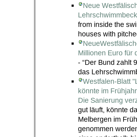
Neue Westfälisch
Lehrschwimmbecke
from inside the swi
houses with pitche
NeueWestfälisch
Millionen Euro fü
- “Der Bund zahlt 
das Lehrschwimmb
Westfalen-Blatt
könnte im Frühjah
Die Sanierung verz
gut läuft, könnte
Melbergen im Frühj
genommen werden –