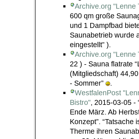
Archive.org "Lenne
600 qm große Saunag
und 1 Dampfbad bieten
Saunabetrieb wurde a
eingestellt” ).
Archive.org "Lenne T
22 ) - Sauna flatrat
(Mitgliedschaft) 44,90
- Sommer”
.
WestfalenPost "Le
Bistro"
, 2015-03-05 -
Ende März. Ab Herbst
Konzept”. “Tatsache i
Therme ihren Saunabe