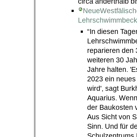
circa anderthalb b
NeueWestfälische
Lehrschwimmbeck
“In diesen Tag
Lehrschwimmbeck
reparieren den 
weiteren 30 Jah
Jahre halten. '
2023 ein neues
wird', sagt Bur
Aquarius. Wenn 
der Baukosten
Aus Sicht von 
Sinn. Und für d
Schulzentrums 