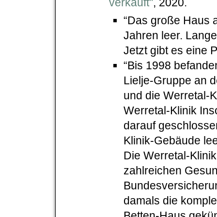
verkauft"
, 2020.
“Das große Haus an
Jahren leer. Lange
Jetzt gibt es eine 
“Bis 1998 befanden
Lielje-Gruppe an de
und die Werretal-K
Werretal-Klinik In
darauf geschlossen
Klinik-Gebäude lee
Die Werretal-Klini
zahlreichen Gesun
Bundesversicherung
damals die komple
Betten-Haus gekün