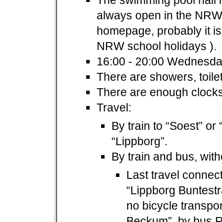
always open in the NRW 
homepage, probably it is 
NRW school holidays ).
16:00 - 20:00 Wednesday 
There are showers, toil
There are enough clocks
Travel:
By train to “Soest” o
“Lippborg”.
By train and bus, with
Last travel connect
“Lippborg Buntestr
no bicycle transpor
Beckum”, by bus 