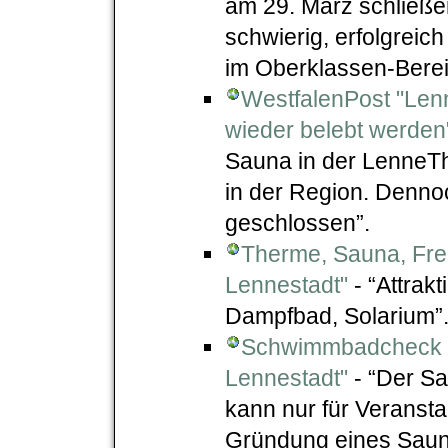
am 29. März schließe
schwierig, erfolgrei
im Oberklassen-Berei
WestfalenPost "Len
wieder belebt werden
Sauna in der LenneT
in der Region. Dennoc
geschlossen”.
Therme, Sauna, Fre
Lennestadt"
- “Attrak
Dampfbad, Solarium”
Schwimmbadcheck "
Lennestadt"
- “Der Sa
kann nur für Veranst
Gründung eines Sauna-