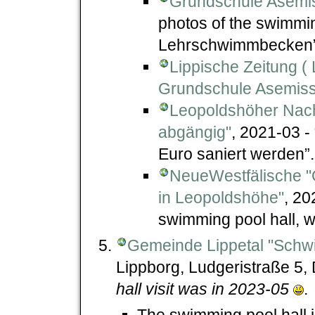
Grundschule Asemi
photos of the swimmin
Lehrschwimmbecken”
Lippische Zeitung ( L
Grundschule Asemis
Leopoldshöher Nach
abgängig"
, 2021-03 -
Euro saniert werden”.
NeueWestfälische "
in Leopoldshöhe"
, 20
swimming pool hall, wi
Gemeinde Lippetal "Sch
Lippborg, Ludgeristraße 5,
hall visit was in 2023-05
.
The swimming pool hall i