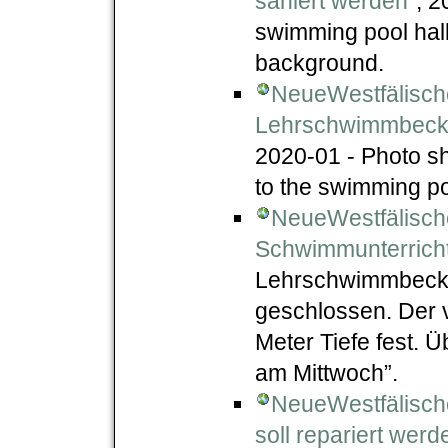
saniert werden"
, 2
swimming pool hall,
background.
NeueWestfälische
Lehrschwimmbecke
2020-01 - Photo sh
to the swimming poo
NeueWestfälisch
Schwimmunterricht
Lehrschwimmbecken
geschlossen. Der v
Meter Tiefe fest. Ü
am Mittwoch”.
NeueWestfälisc
soll repariert werd