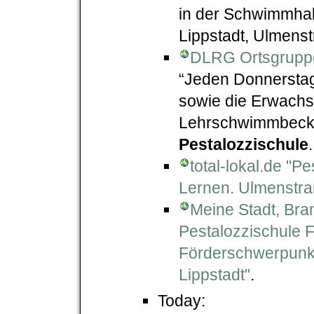
in der Schwimmhall
Lippstadt, Ulmenst
DLRG Ortsgruppe 
“Jeden Donnerstag 
sowie die Erwachs
Lehrschwimmbec
Pestalozzischule
total-lokal.de "
Lernen. Ulmenstra
Meine Stadt, Br
Pestalozzischule F
Förderschwerpunkt
Lippstadt"
.
Today: