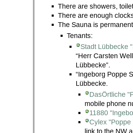
There are showers, toil
There are enough clocks
The Sauna is permanentl
Tenants:
Stadt Lübbecke 
“Herr Carsten Wel
Lübbecke”.
“Ingeborg Poppe S
Lübbecke.
DasÖrtliche "
mobile phone nu
11880 "Ingeb
Cylex "Poppe
link to the NW 