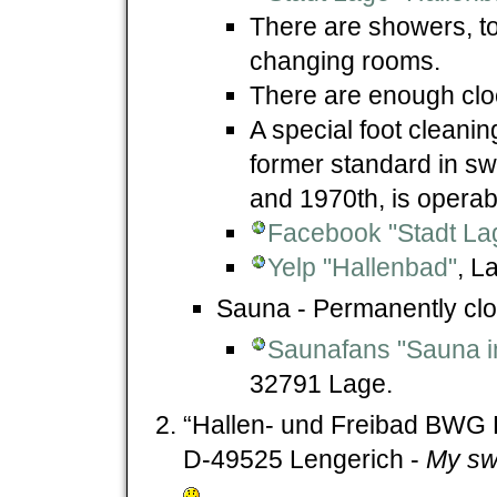
There are showers, to
changing rooms.
There are enough clo
A special foot cleanin
former standard in sw
and 1970th, is operab
Facebook "Stadt La
Yelp "Hallenbad"
, L
Sauna - Permanently clo
Saunafans "Sauna i
32791 Lage.
“Hallen- und Freibad BWG L
D-49525 Lengerich -
My swi
.