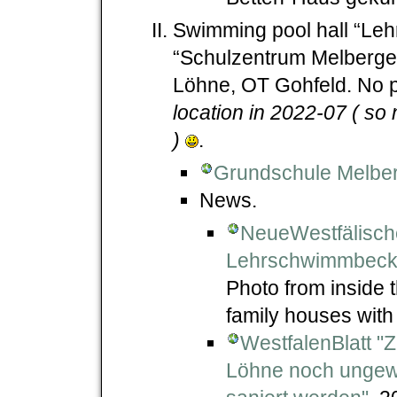
Swimming pool hall “Le
“Schulzentrum Melberge
Löhne, OT Gohfeld. No p
location in 2022-07 ( so
)
.
Grundschule Melber
News.
NeueWestfälisch
Lehrschwimmbecke
Photo from inside 
family houses with 
WestfalenBlatt "Z
Löhne noch ungew