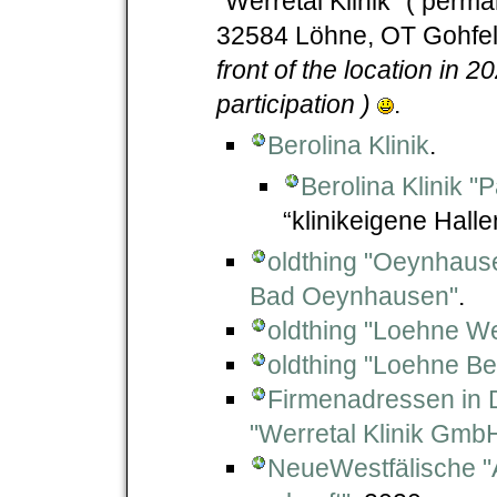
“Werretal Klinik” ( perma
32584 Löhne, OT Gohfeld
front of the location in
participation )
.
Berolina Klinik
.
Berolina Klinik "
“klinikeigene Hal
oldthing "Oeynhause
Bad Oeynhausen"
.
oldthing "Loehne We
oldthing "Loehne Be
Firmenadressen in D
"Werretal Klinik Gmb
NeueWestfälische "A