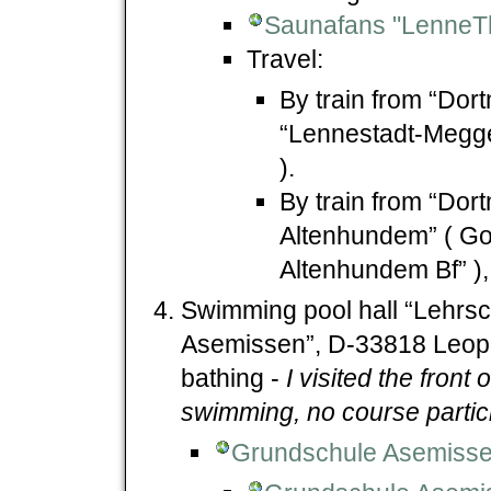
Saunafans "LenneT
Travel:
By train from “Dor
“Lennestadt-Meggen
).
By train from “Dor
Altenhundem” ( Go
Altenhundem Bf” ), 
Swimming pool hall “Lehr
Asemissen”, D-33818 Leop
bathing -
I visited the front
swimming, no course partic
Grundschule Asemiss